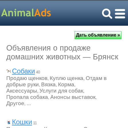
Объявления о продаже
домашних животных — Брянск
Собаки
40
Продаю щенков
Куплю щенка
Отдам в
,
,
добрые руки
Вязка
Корма
,
,
,
Аксессуары
Услуги для собак
,
,
Пропала собака
Анонсы выставок
,
,
Другое
...
,
Кошки
11